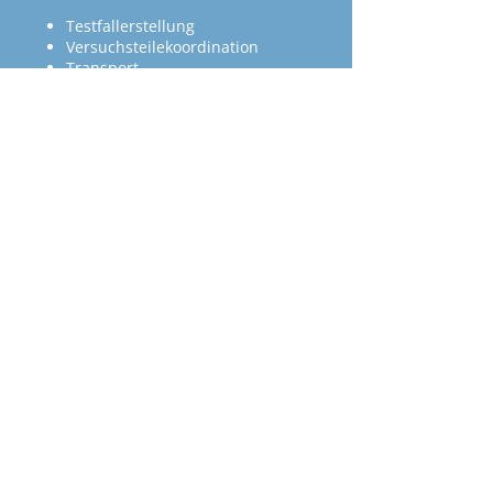
Testfallerstellung
Versuchsteilekoordination
Transport
Versuchsträgeraufbau
Durchführung von
Erprobungsfahrten
Begleitung von Erprobungsfahrten
Kurzfristige Sondererprobungen
Analyse und Dokumentation von
Mess- und Erprobungsergebnissen