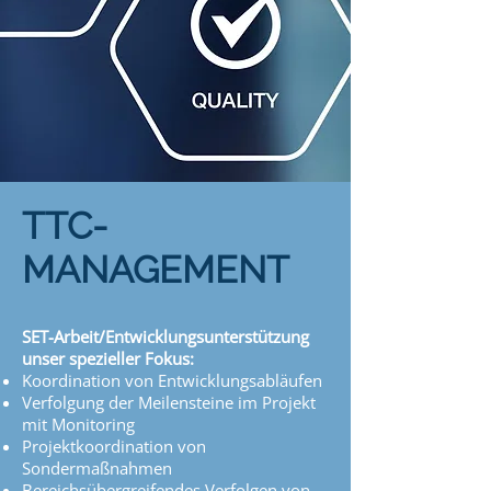
TTC-
MANAGEMENT
SET-Arbeit/Entwicklungsunterstützung
unser spezieller Fokus:
Koordination von Entwicklungsabläufen
Verfolgung der Meilensteine im Projekt
mit Monitoring
Projektkoordination von
Sondermaßnahmen
Bereichsübergreifendes Verfolgen von